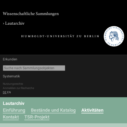
Wissenschaftliche Sammlungen
›
Lautarchiv
Erkunden
Systematik
Nutzungsrechte
Anmelden zur Recherche
DE
EN
Lautarchiv
Einführung
Bestände und Katalog
Aktivitäten
Kontakt
TSR-Projekt