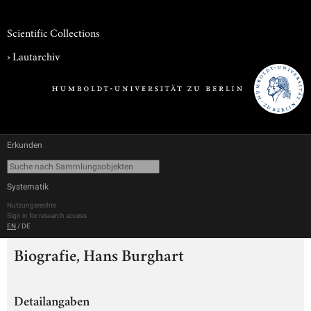
Scientific Collections
›
Lautarchiv
Erkunden
Systematik
Nutzungsrechte
Sign in for research access
EN
/
DE
Biografie, Hans Burghart
Detailangaben