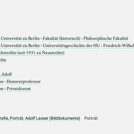
niversität zu Berlin
›
Fakultät (historisch)
›
Philosophische Fakultät
niversität zu Berlin
›
Universitätsgeschichte der HU
›
Friedrich-Wilhe
ltstrelitz (seit 1931 zu Neustrelitz)
rlin
, Adolf
on
›
Honorarprofessor
on
›
Privatdozent
rafie, Porträt, Adolf Lasser (Bilddokumente)
Porträt