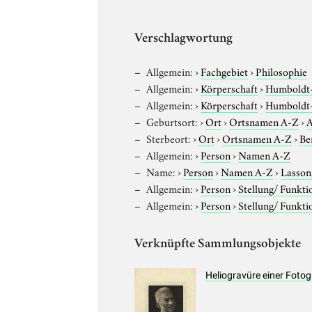
Verschlagwortung
Allgemein:
›
Fachgebiet
›
Philosophie
Allgemein:
›
Körperschaft
›
Humboldt-U
Allgemein:
›
Körperschaft
›
Humboldt-U
Geburtsort:
›
Ort
›
Ortsnamen A-Z
›
A
Sterbeort:
›
Ort
›
Ortsnamen A-Z
›
Be
Allgemein:
›
Person
›
Namen A-Z
Name:
›
Person
›
Namen A-Z
›
Lasson
Allgemein:
›
Person
›
Stellung/ Funkti
Allgemein:
›
Person
›
Stellung/ Funkti
Verknüpfte Sammlungsobjekte
Heliogravüre einer Fotog