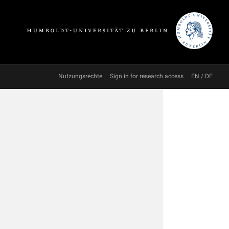
Nutzungsrechte
Sign in for research access
EN
/
DE