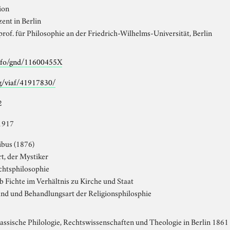
ion
ent in Berlin
of. für Philosophie an der Friedrich-Wilhelms-Universität, Berlin
info/gnd/11600455X
rg/viaf/41917830/
2
1917
libus (1876)
t, der Mystiker
chtsphilosophie
b Fichte im Verhältnis zu Kirche und Staat
nd und Behandlungsart der Religionsphilosphie
lassische Philologie, Rechtswissenschaften und Theologie in Berlin 186