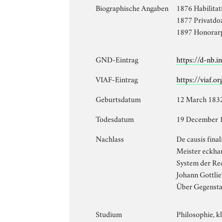
Biographische Angaben
1876 Habilitat
1877 Privatdoz
1897 Honorarpr
GND-Eintrag
https://d-nb.
VIAF-Eintrag
https://viaf.o
Geburtsdatum
12 March 183
Todesdatum
19 December 
Nachlass
De causis fina
Meister eckhar
System der Re
Johann Gottlie
Über Gegensta
Studium
Philosophie, k