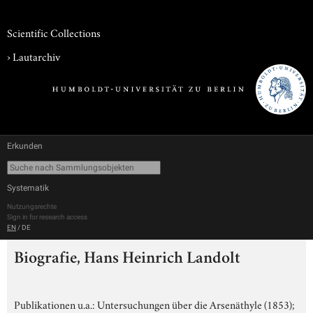
Scientific Collections
›
Lautarchiv
Erkunden
Systematik
Nutzungsrechte
Sign in for research access
EN
/
DE
Biografie, Hans Heinrich Landolt
Publikationen u.a.: Untersuchungen über die Arsenäthyle (1853);