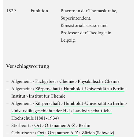
1829
Funktion
Pfarrer an der Thomaskirche,
Superintendent,
Konsistorialassessor und
Professor der Theologie in
Leipzig.
Verschlagwortung
Allgemein:
›
Fachgebiet
›
Chemie
›
Physikalische Chemie
Allgemein:
›
Körperschaft
›
Humboldt-Universität zu Berlin
›
Institut
›
Institut für Chemie
Allgemein:
›
Körperschaft
›
Humboldt-Universität zu Berlin
›
Universitätsgeschichte der HU
›
Landwirtschaftliche
Hochschule (1881-1934)
Sterbeort:
›
Ort
›
Ortsnamen A-Z
›
Berlin
Geburtsort:
›
Ort
›
Ortsnamen A-Z
›
Zürich (Schweiz)