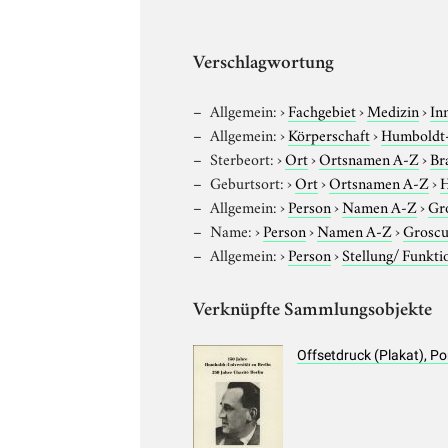
Verschlagwortung
Allgemein:
›
Fachgebiet
›
Medizin
›
In
Allgemein:
›
Körperschaft
›
Humboldt-U
Sterbeort:
›
Ort
›
Ortsnamen A-Z
›
Br
Geburtsort:
›
Ort
›
Ortsnamen A-Z
›
H
Allgemein:
›
Person
›
Namen A-Z
›
Gr
Name:
›
Person
›
Namen A-Z
›
Groscu
Allgemein:
›
Person
›
Stellung/ Funkti
Verknüpfte Sammlungsobjekte
Offsetdruck (Plakat), P