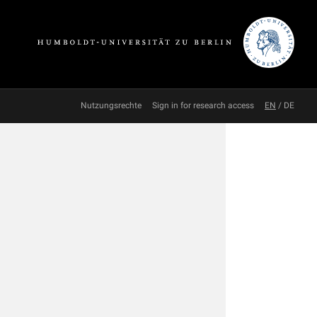
Nutzungsrechte
Sign in for research access
EN
/
DE