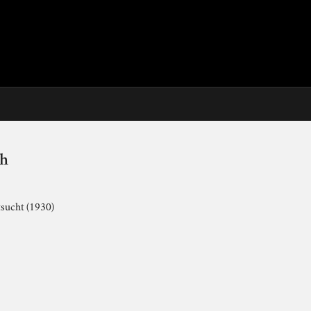
th
tsucht (1930)