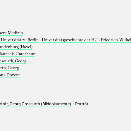
nere Medizin
niversität zu Berlin
›
Universitätsgeschichte der HU
›
Friedrich-Wilhe
andenburg (Havel)
auneck-Unterhaun
oscurth, Georg
rth, Georg
on
›
Dozent
orträt, Georg Groscurth (Bilddokumente)
Porträt