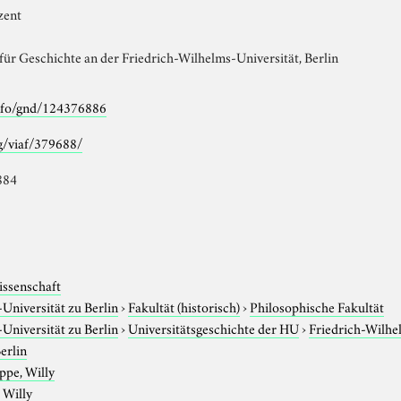
zent
für Geschichte an der Friedrich-Wilhelms-Universität, Berlin
info/gnd/124376886
rg/viaf/379688/
884
issenschaft
niversität zu Berlin
›
Fakultät (historisch)
›
Philosophische Fakultät
niversität zu Berlin
›
Universitätsgeschichte der HU
›
Friedrich-Wilhe
erlin
ppe, Willy
 Willy