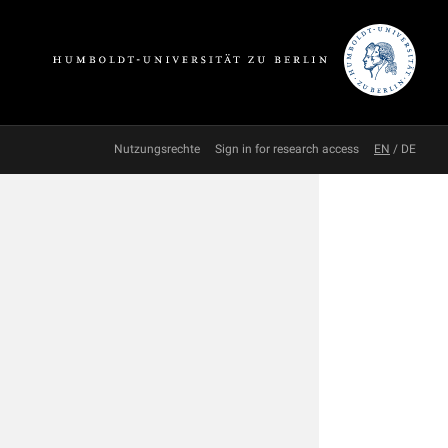
Nutzungsrechte
Sign in for research access
EN
/
DE