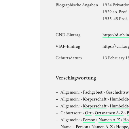
Biographische Angaben
1924 Privatdo
1929 ao. Prof.
1935-45 Prof. 
GND-Eintrag
https://d-nb.
VIAF-Eintrag
https://viaf.o
Geburtsdatum
13 February 1
Verschlagwortung
Allgemein:
›
Fachgebiet
›
Geschichtsw
Allgemein:
›
Körperschaft
›
Humboldt-U
Allgemein:
›
Körperschaft
›
Humboldt-U
Geburtsort:
›
Ort
›
Ortsnamen A-Z
›
B
Allgemein:
›
Person
›
Namen A-Z
›
Ho
Name:
›
Person
›
Namen A-Z
›
Hoppe,