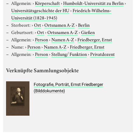
Allgemein:
›
Körperschaft
›
Humboldt-Universität zu Berlin
›
Universitätsgeschichte der HU
›
Friedrich-Wilhelms-
Universität (1828-1945)
Sterbeort:
›
Ort
›
Ortsnamen A-Z
›
Berlin
Geburtsort:
›
Ort
›
Ortsnamen A-Z
›
Gießen
Allgemein:
›
Person
›
Namen A-Z
›
Friedberger, Ernst
Name:
›
Person
›
Namen A-Z
›
Friedberger, Ernst
Allgemein:
›
Person
›
Stellung/ Funktion
›
Privatdozent
Verknüpfte Sammlungsobjekte
Fotografie, Porträt, Ernst Friedberger
(Bilddokumente)