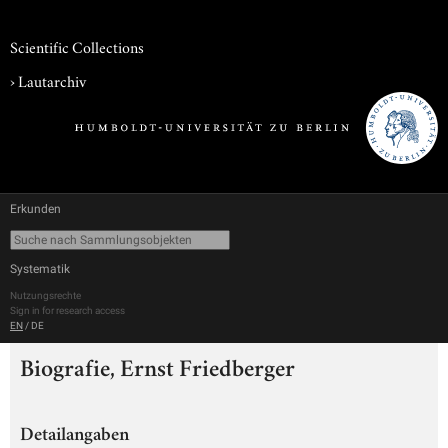
Scientific Collections
›
Lautarchiv
Erkunden
Systematik
Nutzungsrechte
Sign in for research access
EN
/
DE
Biografie, Ernst Friedberger
Detailangaben