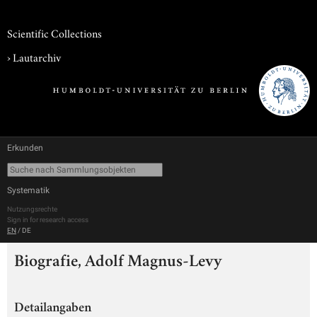
Scientific Collections
›
Lautarchiv
Erkunden
Systematik
Nutzungsrechte
Sign in for research access
EN
/
DE
Biografie, Adolf Magnus-Levy
Detailangaben