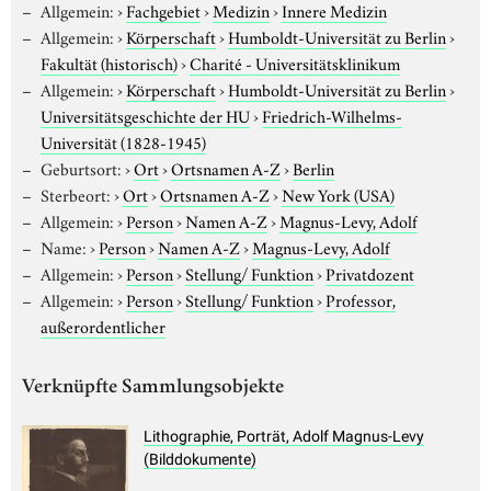
Allgemein:
›
Fachgebiet
›
Medizin
›
Innere Medizin
Allgemein:
›
Körperschaft
›
Humboldt-Universität zu Berlin
›
Fakultät (historisch)
›
Charité - Universitätsklinikum
Allgemein:
›
Körperschaft
›
Humboldt-Universität zu Berlin
›
Universitätsgeschichte der HU
›
Friedrich-Wilhelms-
Universität (1828-1945)
Geburtsort:
›
Ort
›
Ortsnamen A-Z
›
Berlin
Sterbeort:
›
Ort
›
Ortsnamen A-Z
›
New York (USA)
Allgemein:
›
Person
›
Namen A-Z
›
Magnus-Levy, Adolf
Name:
›
Person
›
Namen A-Z
›
Magnus-Levy, Adolf
Allgemein:
›
Person
›
Stellung/ Funktion
›
Privatdozent
Allgemein:
›
Person
›
Stellung/ Funktion
›
Professor,
außerordentlicher
Verknüpfte Sammlungsobjekte
Lithographie, Porträt, Adolf Magnus-Levy
(Bilddokumente)