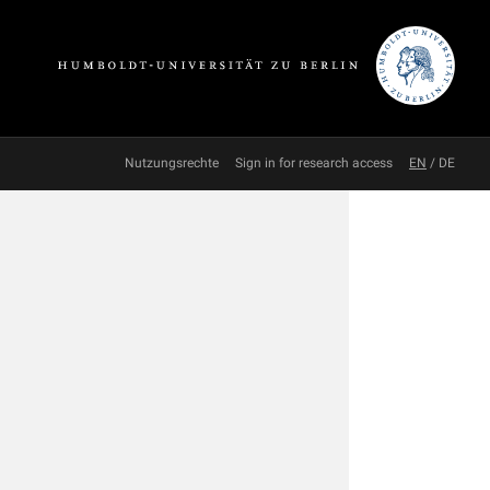
Nutzungsrechte
Sign in for research access
EN
/
DE