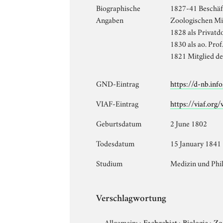
Biographische
1827-41 Beschäft
Angaben
Zoologischen M
1828 als Privatd
1830 als ao. Prof
1821 Mitglied d
GND-Eintrag
https://d-nb.in
VIAF-Eintrag
https://viaf.org
Geburtsdatum
2 June 1802
Todesdatum
15 January 1841
Studium
Medizin und Phil
Verschlagwortung
Allgemein:
›
Fachgebiet
›
Biologie
›
Zo