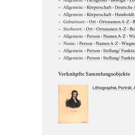
Allgemein:
›
Körperschaft
›
Deutsche A
Allgemein:
›
Körperschaft
›
Humboldt-U
Geburtsort:
›
Ort
›
Ortsnamen A-Z
›
B
Sterbeort:
›
Ort
›
Ortsnamen A-Z
›
Br
Allgemein:
›
Person
›
Namen A-Z
›
Wi
Name:
›
Person
›
Namen A-Z
›
Wiegma
Allgemein:
›
Person
›
Stellung/ Funkti
Allgemein:
›
Person
›
Stellung/ Funkti
Verknüpfte Sammlungsobjekte
Lithographie, Porträt