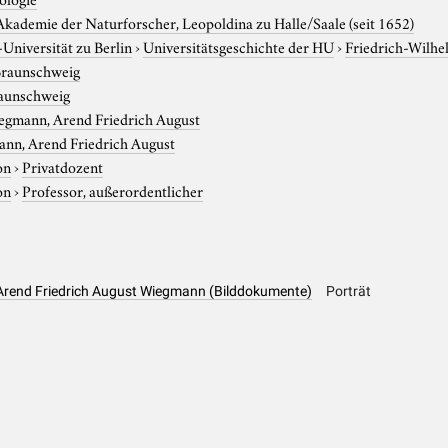
kademie der Naturforscher, Leopoldina zu Halle/Saale (seit 1652)
niversität zu Berlin
›
Universitätsgeschichte der HU
›
Friedrich-Wilhe
raunschweig
aunschweig
egmann, Arend Friedrich August
nn, Arend Friedrich August
on
›
Privatdozent
on
›
Professor, außerordentlicher
, Arend Friedrich August Wiegmann (Bilddokumente)
Porträt