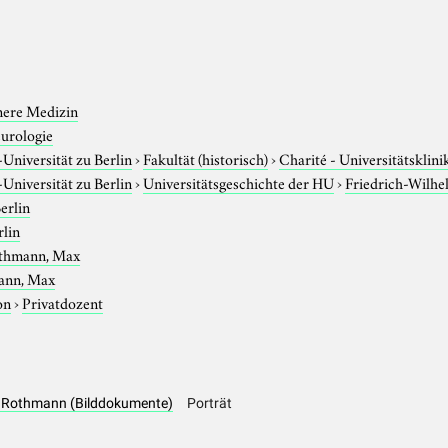
nere Medizin
urologie
niversität zu Berlin
›
Fakultät (historisch)
›
Charité - Universitätsklin
niversität zu Berlin
›
Universitätsgeschichte der HU
›
Friedrich-Wilhe
erlin
rlin
thmann, Max
ann, Max
on
›
Privatdozent
ax Rothmann (Bilddokumente)
Porträt