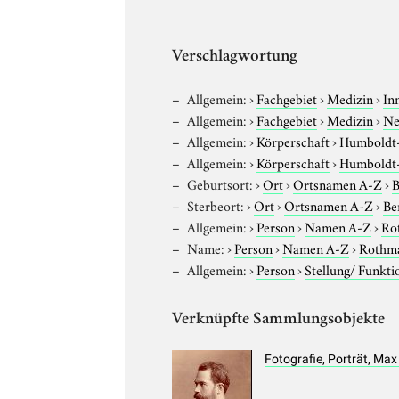
Verschlagwortung
Allgemein:
›
Fachgebiet
›
Medizin
›
In
Allgemein:
›
Fachgebiet
›
Medizin
›
Ne
Allgemein:
›
Körperschaft
›
Humboldt-U
Allgemein:
›
Körperschaft
›
Humboldt-U
Geburtsort:
›
Ort
›
Ortsnamen A-Z
›
B
Sterbeort:
›
Ort
›
Ortsnamen A-Z
›
Be
Allgemein:
›
Person
›
Namen A-Z
›
Ro
Name:
›
Person
›
Namen A-Z
›
Rothm
Allgemein:
›
Person
›
Stellung/ Funkti
Verknüpfte Sammlungsobjekte
Fotografie, Porträt, M