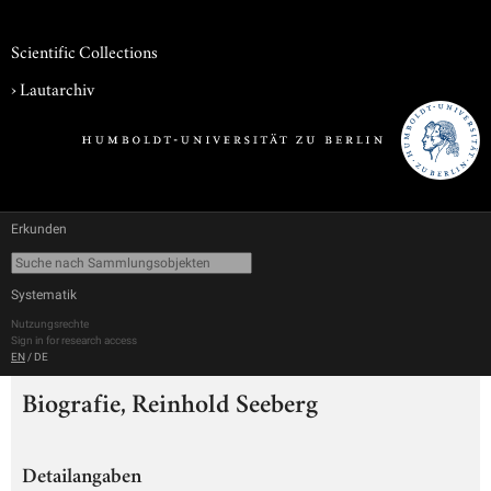
Scientific Collections
›
Lautarchiv
Erkunden
Systematik
Nutzungsrechte
Sign in for research access
EN
/
DE
Biografie, Reinhold Seeberg
Detailangaben