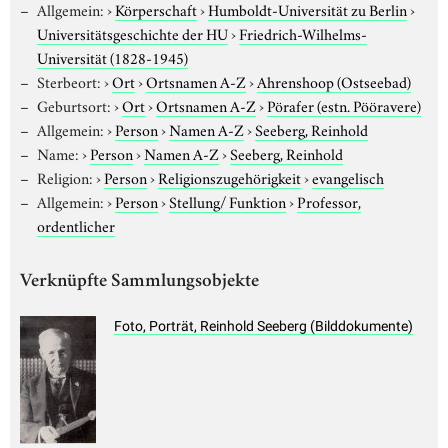
Allgemein:
›
Körperschaft
›
Humboldt-Universität zu Berlin
›
Universitätsgeschichte der HU
›
Friedrich-Wilhelms-
Universität (1828-1945)
Sterbeort:
›
Ort
›
Ortsnamen A-Z
›
Ahrenshoop (Ostseebad)
Geburtsort:
›
Ort
›
Ortsnamen A-Z
›
Pörafer (estn. Pööravere)
Allgemein:
›
Person
›
Namen A-Z
›
Seeberg, Reinhold
Name:
›
Person
›
Namen A-Z
›
Seeberg, Reinhold
Religion:
›
Person
›
Religionszugehörigkeit
›
evangelisch
Allgemein:
›
Person
›
Stellung/ Funktion
›
Professor,
ordentlicher
Verknüpfte Sammlungsobjekte
Foto, Porträt, Reinhold Seeberg (Bilddokumente)