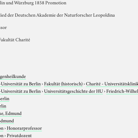
rlin und Würzburg 1858 Promotion
glied der Deutschen Akademie der Naturforscher Leopoldina
ssor
Fakultät Charité
genheilkunde
niversität zu Berlin
›
Fakultät (historisch)
›
Charité - Universitätsklin
niversität zu Berlin
›
Universitätsgeschichte der HU
›
Friedrich-Wilhe
erlin
rlin
se, Edmund
 Edmund
on
›
Honorarprofessor
on
›
Privatdozent