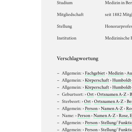
Studium
Medizin in Be
Mitgliedschaft
seit 1882 Mit
Stellung
Honorarprofe
Institution
Medizinische 
Verschlagwortung
Allgemein:
›
Fachgebiet
›
Medizin
›
Au
Allgemein:
›
Körperschaft
›
Humboldt-U
Allgemein:
›
Körperschaft
›
Humboldt-U
Geburtsort:
›
Ort
›
Ortsnamen A-Z
›
B
Sterbeort:
›
Ort
›
Ortsnamen A-Z
›
Be
Allgemein:
›
Person
›
Namen A-Z
›
Ro
Name:
›
Person
›
Namen A-Z
›
Rose,
Allgemein:
›
Person
›
Stellung/ Funkti
Allgemein:
›
Person
›
Stellung/ Funkti