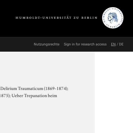
Nutzungsrechte
Sign in for research access
EN
/
DE
nd Delirium Traumaticum (1869-1874);
(1875); Ueber Trepanation beim