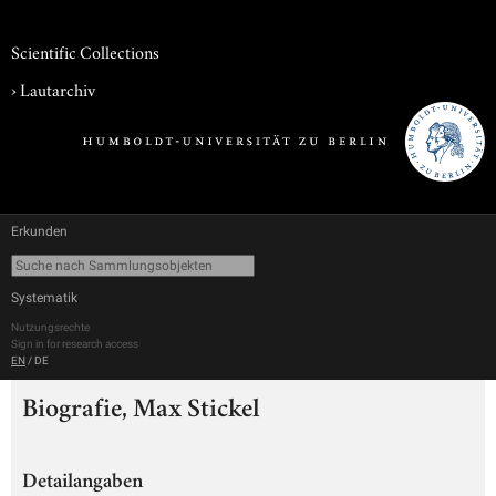
Scientific Collections
›
Lautarchiv
Erkunden
Systematik
Nutzungsrechte
Sign in for research access
EN
/
DE
Biografie, Max Stickel
Detailangaben