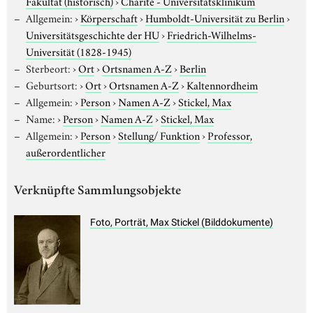
Fakultät (historisch)
›
Charité - Universitätsklinikum
Allgemein:
›
Körperschaft
›
Humboldt-Universität zu Berlin
›
Universitätsgeschichte der HU
›
Friedrich-Wilhelms-
Universität (1828-1945)
Sterbeort:
›
Ort
›
Ortsnamen A-Z
›
Berlin
Geburtsort:
›
Ort
›
Ortsnamen A-Z
›
Kaltennordheim
Allgemein:
›
Person
›
Namen A-Z
›
Stickel, Max
Name:
›
Person
›
Namen A-Z
›
Stickel, Max
Allgemein:
›
Person
›
Stellung/ Funktion
›
Professor,
außerordentlicher
Verknüpfte Sammlungsobjekte
Foto, Porträt, Max Stickel (Bilddokumente)