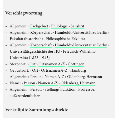
Verschlagwortung
Allgemein:
›
Fachgebiet
›
Philologie
›
Sanskrit
Allgemein:
›
Körperschaft
›
Humboldt-Universität zu Berlin
›
Fakultät (historisch)
›
Philosophische Fakultät
Allgemein:
›
Körperschaft
›
Humboldt-Universität zu Berlin
›
Universitätsgeschichte der HU
›
Friedrich-Wilhelms-
Universität (1828-1945)
Sterbeort:
›
Ort
›
Ortsnamen A-Z
›
Göttingen
Geburtsort:
›
Ort
›
Ortsnamen A-Z
›
Hamburg
Allgemein:
›
Person
›
Namen A-Z
›
Oldenberg, Hermann
Name:
›
Person
›
Namen A-Z
›
Oldenberg, Hermann
Allgemein:
›
Person
›
Stellung/ Funktion
›
Professor,
außerordentlicher
Verknüpfte Sammlungsobjekte