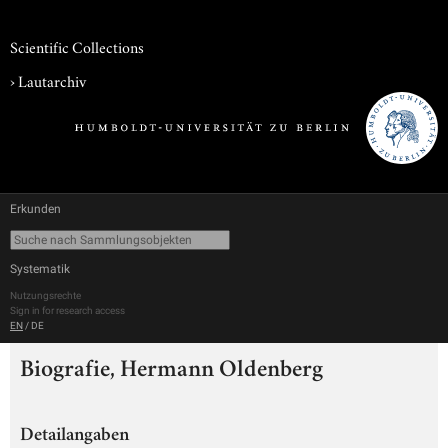
Scientific Collections
›
Lautarchiv
Erkunden
Systematik
Nutzungsrechte
Sign in for research access
EN
/
DE
Biografie, Hermann Oldenberg
Detailangaben