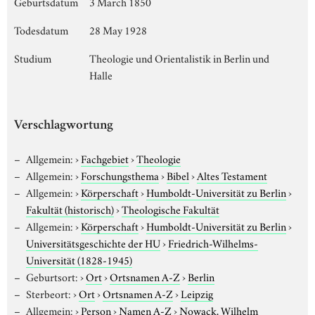
Geburtsdatum
3 March 1850
Todesdatum
28 May 1928
Studium
Theologie und Orientalistik in Berlin und
Halle
Verschlagwortung
Allgemein:
›
Fachgebiet
›
Theologie
Allgemein:
›
Forschungsthema
›
Bibel
›
Altes Testament
Allgemein:
›
Körperschaft
›
Humboldt-Universität zu Berlin
›
Fakultät (historisch)
›
Theologische Fakultät
Allgemein:
›
Körperschaft
›
Humboldt-Universität zu Berlin
›
Universitätsgeschichte der HU
›
Friedrich-Wilhelms-
Universität (1828-1945)
Geburtsort:
›
Ort
›
Ortsnamen A-Z
›
Berlin
Sterbeort:
›
Ort
›
Ortsnamen A-Z
›
Leipzig
Allgemein:
›
Person
›
Namen A-Z
›
Nowack, Wilhelm