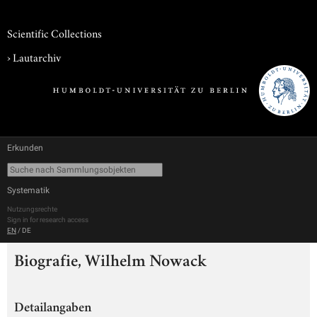
Scientific Collections
›
Lautarchiv
Erkunden
Systematik
Nutzungsrechte
Sign in for research access
EN
/
DE
Biografie, Wilhelm Nowack
Detailangaben