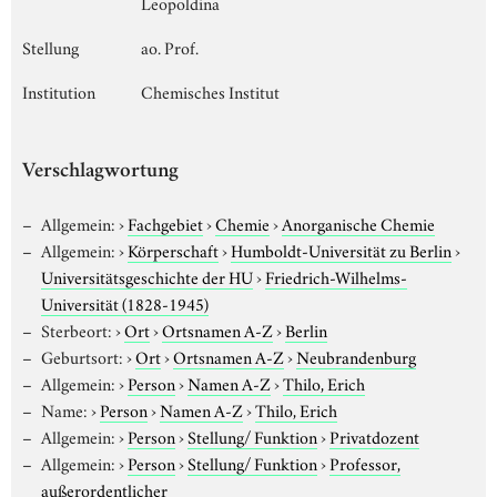
Leopoldina
Stellung
ao. Prof.
Institution
Chemisches Institut
Verschlagwortung
Allgemein:
›
Fachgebiet
›
Chemie
›
Anorganische Chemie
Allgemein:
›
Körperschaft
›
Humboldt-Universität zu Berlin
›
Universitätsgeschichte der HU
›
Friedrich-Wilhelms-
Universität (1828-1945)
Sterbeort:
›
Ort
›
Ortsnamen A-Z
›
Berlin
Geburtsort:
›
Ort
›
Ortsnamen A-Z
›
Neubrandenburg
Allgemein:
›
Person
›
Namen A-Z
›
Thilo, Erich
Name:
›
Person
›
Namen A-Z
›
Thilo, Erich
Allgemein:
›
Person
›
Stellung/ Funktion
›
Privatdozent
Allgemein:
›
Person
›
Stellung/ Funktion
›
Professor,
außerordentlicher