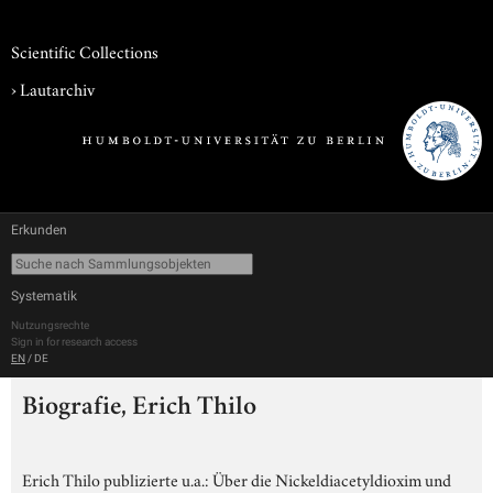
Scientific Collections
›
Lautarchiv
Erkunden
Systematik
Nutzungsrechte
Sign in for research access
EN
/
DE
Biografie, Erich Thilo
Erich Thilo publizierte u.a.: Über die Nickeldiacetyldioxim und