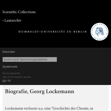
Scientific Collections
›
Lautarchiv
Erkunden
Systematik
Nutzungsrechte
Sign in for research access
EN
/
DE
Biografie, Georg Lockemann
Lockemann verfasste u.a. eine "Geschichte der Chemie, in