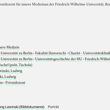
atdozent für innere Medizinan der Friedrich-Wilhelms-Universität, Ber
nere Medizin
niversität zu Berlin
›
Fakultät (historisch)
›
Charité - Universitätsklin
niversität zu Berlin
›
Universitätsgeschichte der HU
›
Friedrich-Wilhe
uchel (poln. Tuchola)
winski, Ludwig
ki, Ludwig
on
›
Privatdozent
dwig Lewinski (Bilddokumente)
Porträt