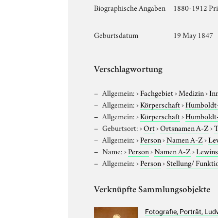
Biographische Angaben
1880-1912 Priv
Geburtsdatum
19 May 1847
Verschlagwortung
Allgemein:
›
Fachgebiet
›
Medizin
›
In
Allgemein:
›
Körperschaft
›
Humboldt-U
Allgemein:
›
Körperschaft
›
Humboldt-U
Geburtsort:
›
Ort
›
Ortsnamen A-Z
›
T
Allgemein:
›
Person
›
Namen A-Z
›
Le
Name:
›
Person
›
Namen A-Z
›
Lewins
Allgemein:
›
Person
›
Stellung/ Funkti
Verknüpfte Sammlungsobjekte
Fotografie, Porträt, Lu