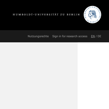
Nutzungsrechte
Sign in for research access
EN
/
DE