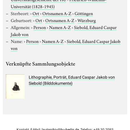
Universität (1828-1945)
Sterbeort:
›
Ort
›
Ortsnamen A-Z
›
Göttingen
Geburtsort:
›
Ort
›
Ortsnamen A-Z
›
Würzburg
Allgemein:
›
Person
›
Namen A-Z
›
Siebold, Eduard Caspar
Jakob von
Name:
›
Person
›
Namen A-Z
›
Siebold, Eduard Caspar Jakob
von
Verknüpfte Sammlungsobjekte
Lithographie, Porträt, Eduard Caspar Jakob von
Siebold (Bilddokumente)
Kontakt, E-Mail:
lautarchiv@hu-berlin.de
, Telefon: +49 30 2093