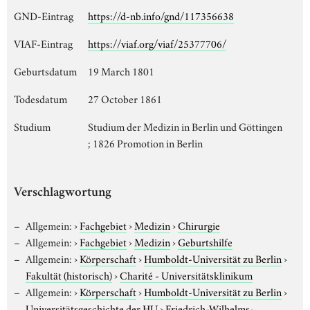
GND-Eintrag
https://d-nb.info/gnd/117356638
VIAF-Eintrag
https://viaf.org/viaf/25377706/
Geburtsdatum
19 March 1801
Todesdatum
27 October 1861
Studium
Studium der Medizin in Berlin und Göttingen
; 1826 Promotion in Berlin
Verschlagwortung
Allgemein:
›
Fachgebiet
›
Medizin
›
Chirurgie
Allgemein:
›
Fachgebiet
›
Medizin
›
Geburtshilfe
Allgemein:
›
Körperschaft
›
Humboldt-Universität zu Berlin
›
Fakultät (historisch)
›
Charité - Universitätsklinikum
Allgemein:
›
Körperschaft
›
Humboldt-Universität zu Berlin
›
Universitätsgeschichte der HU
›
Friedrich-Wilhelms-