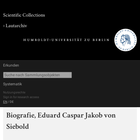
Scientific Collections
›
Lautarchiv
Erkunden
Systematik
Nutzungsrechte
Sign in for research access
EN
/
DE
Biografie, Eduard Caspar Jakob von
Siebold