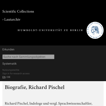
Scientific Collections
›
Lautarchiv
Erkunden
Systematik
Nutzungsrechte
Sign in for research access
EN
/
DE
Biografie, Richard Pischel
Richard Pischel, Indologe und vergl. Sprachwissenschaftler,