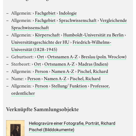
Allgemein:
›
Fachgebiet
›
Indologie
Allgemein:
›
Fachgebiet
›
Sprachwissenschaft
›
Vergleichende
Sprachwissenschaft
Allgemein:
›
Körperschaft
›
Humboldt-Universität zu Berlin
›
Universitätsgeschichte der HU
›
Friedrich-Wilhelms-
Universität (1828-1945)
Geburtsort:
›
Ort
›
Ortsnamen A-Z
›
Breslau (poln. Wroclow)
Sterbeort:
›
Ort
›
Ortsnamen A-Z
›
Madras (Indien)
Allgemein:
›
Person
›
Namen A-Z
›
Pischel, Richard
Name:
›
Person
›
Namen A-Z
›
Pischel, Richard
Allgemein:
›
Person
›
Stellung/ Funktion
›
Professor,
ordentlicher
Verknüpfte Sammlungsobjekte
Heliogravüre einer Fotografie, Porträt, Richard
Pischel (Bilddokumente)