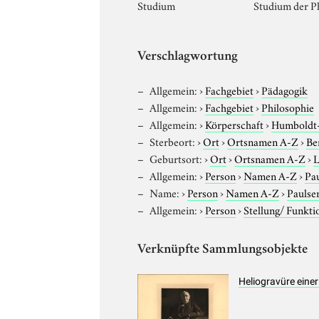
Studium
Studium der Ph
Verschlagwortung
Allgemein:
›
Fachgebiet
›
Pädagogik
Allgemein:
›
Fachgebiet
›
Philosophie
Allgemein:
›
Körperschaft
›
Humboldt-U
Sterbeort:
›
Ort
›
Ortsnamen A-Z
›
Be
Geburtsort:
›
Ort
›
Ortsnamen A-Z
›
L
Allgemein:
›
Person
›
Namen A-Z
›
Pau
Name:
›
Person
›
Namen A-Z
›
Paulsen
Allgemein:
›
Person
›
Stellung/ Funkti
Verknüpfte Sammlungsobjekte
Heliogravüre einer