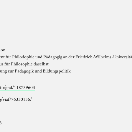
ion
nt für Philodophie und Pädagogig an der Friedrich-Wilhelms-Universität,
s für Philosophie daselbst
ng zur Pädagogik und Bildungspolitik
info/gnd/118739603
rg/viaf/76330136/
8