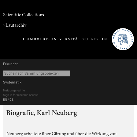
Scientific Collections
›
Lautarchiv
Erkunden
Systematik
Nutzungsrechte
Sign in for research access
EN
/
DE
Biografie, Karl Neuberg
Neuberg arbeitete über Gärung und über die Wirkung von