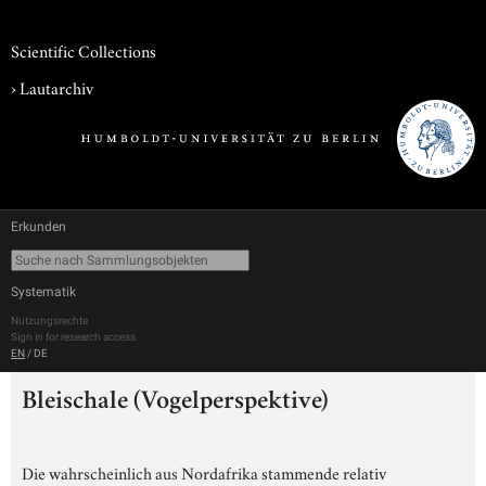
Scientific Collections
›
Lautarchiv
Erkunden
Systematik
Nutzungsrechte
Sign in for research access
EN
/
DE
Bleischale (Vogelperspektive)
Die wahrscheinlich aus Nordafrika stammende relativ