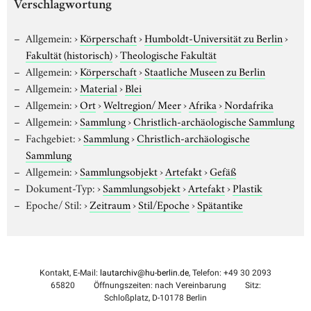
Verschlagwortung
Allgemein:
›
Körperschaft
›
Humboldt-Universität zu Berlin
›
Fakultät (historisch)
›
Theologische Fakultät
Allgemein:
›
Körperschaft
›
Staatliche Museen zu Berlin
Allgemein:
›
Material
›
Blei
Allgemein:
›
Ort
›
Weltregion/ Meer
›
Afrika
›
Nordafrika
Allgemein:
›
Sammlung
›
Christlich-archäologische Sammlung
Fachgebiet:
›
Sammlung
›
Christlich-archäologische
Sammlung
Allgemein:
›
Sammlungsobjekt
›
Artefakt
›
Gefäß
Dokument-Typ:
›
Sammlungsobjekt
›
Artefakt
›
Plastik
Epoche/ Stil:
›
Zeitraum
›
Stil/Epoche
›
Spätantike
Kontakt, E-Mail:
lautarchiv@hu-berlin.de
, Telefon: +49 30 2093
65820
Öffnungszeiten: nach Vereinbarung
Sitz:
Schloßplatz, D-10178 Berlin