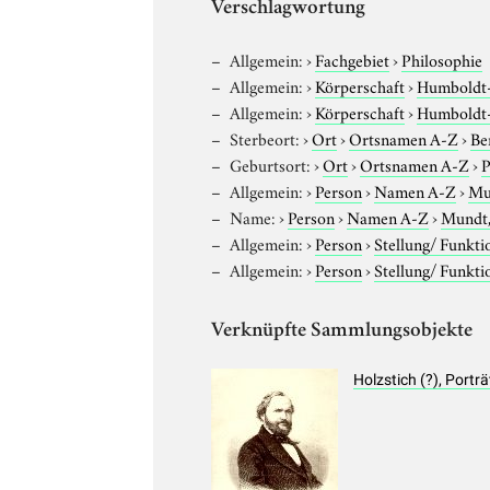
Verschlagwortung
Allgemein:
›
Fachgebiet
›
Philosophie
Allgemein:
›
Körperschaft
›
Humboldt-U
Allgemein:
›
Körperschaft
›
Humboldt-U
Sterbeort:
›
Ort
›
Ortsnamen A-Z
›
Be
Geburtsort:
›
Ort
›
Ortsnamen A-Z
›
P
Allgemein:
›
Person
›
Namen A-Z
›
Mu
Name:
›
Person
›
Namen A-Z
›
Mundt,
Allgemein:
›
Person
›
Stellung/ Funkti
Allgemein:
›
Person
›
Stellung/ Funkti
Verknüpfte Sammlungsobjekte
Holzstich (?), Port