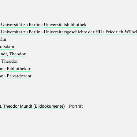
niversität zu Berlin
›
Universitätsbibliothek
niversität zu Berlin
›
Universitätsgeschichte der HU
›
Friedrich-Wilhe
rlin
otsdam
ndt, Theodor
 Theodor
on
›
Bibliothekar
on
›
Privatdozent
rät, Theodor Mundt (Bilddokumente)
Porträt