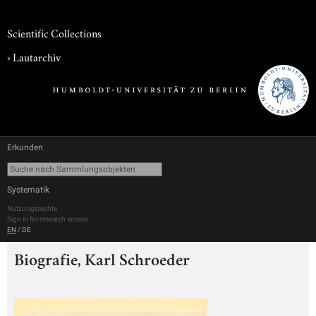
Scientific Collections
›
Lautarchiv
Erkunden
Systematik
Nutzungsrechte
Sign in for research access
EN
/
DE
Biografie, Karl Schroeder