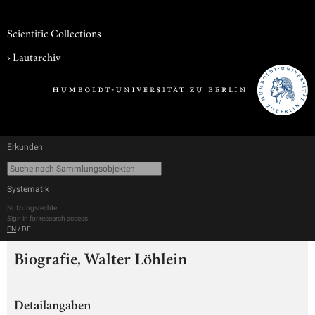
Scientific Collections
›
Lautarchiv
Erkunden
Systematik
Nutzungsrechte
Sign in for research access
EN
/
DE
Biografie, Walter Löhlein
Detailangaben