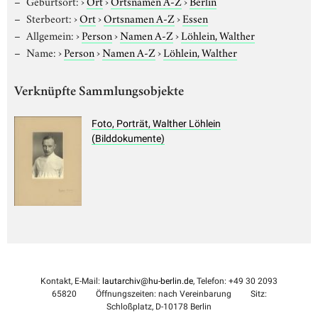
Geburtsort:
›
Ort
›
Ortsnamen A-Z
›
Berlin
Sterbeort:
›
Ort
›
Ortsnamen A-Z
›
Essen
Allgemein:
›
Person
›
Namen A-Z
›
Löhlein, Walther
Name:
›
Person
›
Namen A-Z
›
Löhlein, Walther
Verknüpfte Sammlungsobjekte
Foto, Porträt, Walther Löhlein
(Bilddokumente)
Kontakt, E-Mail:
lautarchiv@hu-berlin.de
, Telefon: +49 30 2093
65820
Öffnungszeiten: nach Vereinbarung
Sitz:
Schloßplatz, D-10178 Berlin