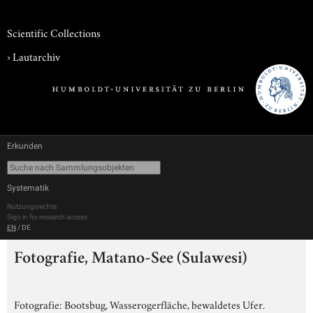
Scientific Collections
›
Lautarchiv
Erkunden
Systematik
Nutzungsrechte
Sign in for research access
EN
/
DE
Fotografie, Matano-See (Sulawesi)
Fotografie: Bootsbug, Wasserogerfläche, bewaldetes Ufer.