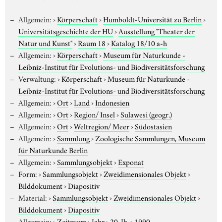
Allgemein:
›
Körperschaft
›
Humboldt-Universität zu Berlin
›
Universitätsgeschichte der HU
›
Ausstellung "Theater der
Natur und Kunst"
›
Raum 18
›
Katalog 18/10 a-h
Allgemein:
›
Körperschaft
›
Museum für Naturkunde -
Leibniz-Institut für Evolutions- und Biodiversitätsforschung
Verwaltung:
›
Körperschaft
›
Museum für Naturkunde -
Leibniz-Institut für Evolutions- und Biodiversitätsforschung
Allgemein:
›
Ort
›
Land
›
Indonesien
Allgemein:
›
Ort
›
Region/ Insel
›
Sulawesi (geogr.)
Allgemein:
›
Ort
›
Weltregion/ Meer
›
Südostasien
Allgemein:
›
Sammlung
›
Zoologische Sammlungen, Museum
für Naturkunde Berlin
Allgemein:
›
Sammlungsobjekt
›
Exponat
Form:
›
Sammlungsobjekt
›
Zweidimensionales Objekt
›
Bilddokument
›
Diapositiv
Material:
›
Sammlungsobjekt
›
Zweidimensionales Objekt
›
Bilddokument
›
Diapositiv
Allgemein:
›
Zeitraum
›
Jahr
›
20. Jh.
›
1990