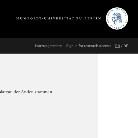
Nutzungsrechte
Sign in for research access
EN
/
DE
hplateau der Anden stammen