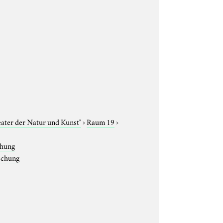
eater der Natur und Kunst"
›
Raum 19
›
chung
rschung