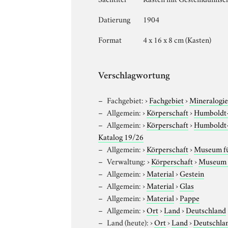
Datierung
1904
Format
4 x 16 x 8 cm (Kasten)
Verschlagwortung
Fachgebiet:
›
Fachgebiet
›
Mineralogi
Allgemein:
›
Körperschaft
›
Humboldt-U
Allgemein:
›
Körperschaft
›
Humboldt-U
Katalog 19/26
Allgemein:
›
Körperschaft
›
Museum für
Verwaltung:
›
Körperschaft
›
Museum f
Allgemein:
›
Material
›
Gestein
Allgemein:
›
Material
›
Glas
Allgemein:
›
Material
›
Pappe
Allgemein:
›
Ort
›
Land
›
Deutschland
Land (heute):
›
Ort
›
Land
›
Deutschla