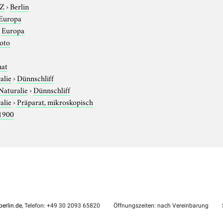
-Z
›
Berlin
Europa
›
Europa
foto
nat
alie
›
Dünnschliff
Naturalie
›
Dünnschliff
alie
›
Präparat, mikroskopisch
1900
erlin.de
, Telefon: +49 30 2093 65820
Öffnungszeiten: nach Vereinbarung
S