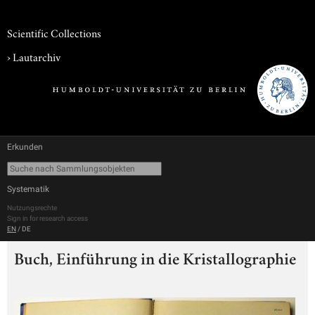
Scientific Collections
›
Lautarchiv
Erkunden
Systematik
Nutzungsrechte
Sign in for research access
EN
/
DE
Buch, Einführung in die Kristallographie