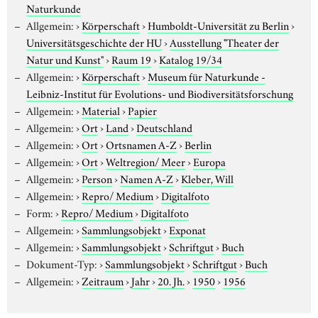
Naturkunde
Allgemein:
›
Körperschaft
›
Humboldt-Universität zu Berlin
›
Universitätsgeschichte der HU
›
Ausstellung "Theater der
Natur und Kunst"
›
Raum 19
›
Katalog 19/34
Allgemein:
›
Körperschaft
›
Museum für Naturkunde -
Leibniz-Institut für Evolutions- und Biodiversitätsforschung
Allgemein:
›
Material
›
Papier
Allgemein:
›
Ort
›
Land
›
Deutschland
Allgemein:
›
Ort
›
Ortsnamen A-Z
›
Berlin
Allgemein:
›
Ort
›
Weltregion/ Meer
›
Europa
Allgemein:
›
Person
›
Namen A-Z
›
Kleber, Will
Allgemein:
›
Repro/ Medium
›
Digitalfoto
Form:
›
Repro/ Medium
›
Digitalfoto
Allgemein:
›
Sammlungsobjekt
›
Exponat
Allgemein:
›
Sammlungsobjekt
›
Schriftgut
›
Buch
Dokument-Typ:
›
Sammlungsobjekt
›
Schriftgut
›
Buch
Allgemein:
›
Zeitraum
›
Jahr
›
20. Jh.
›
1950
›
1956