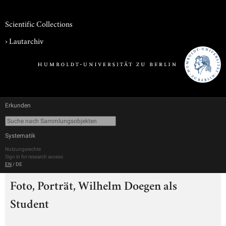
Scientific Collections
›
Lautarchiv
Erkunden
Systematik
Nutzungsrechte
Sign in for research access
EN
/
DE
Foto, Porträt, Wilhelm Doegen als
Student