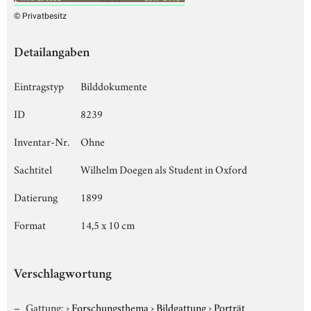
© Privatbesitz
Detailangaben
Eintragstyp
Bilddokumente
ID
8239
Inventar-Nr.
Ohne
Sachtitel
Wilhelm Doegen als Student in Oxford
Datierung
1899
Format
14,5 x 10 cm
Verschlagwortung
Gattung:
›
Forschungsthema
›
Bildgattung
›
Porträt