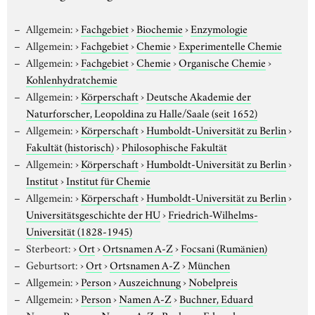
Allgemein:
›
Fachgebiet
›
Biochemie
›
Enzymologie
Allgemein:
›
Fachgebiet
›
Chemie
›
Experimentelle Chemie
Allgemein:
›
Fachgebiet
›
Chemie
›
Organische Chemie
›
Kohlenhydratchemie
Allgemein:
›
Körperschaft
›
Deutsche Akademie der
Naturforscher, Leopoldina zu Halle/Saale (seit 1652)
Allgemein:
›
Körperschaft
›
Humboldt-Universität zu Berlin
›
Fakultät (historisch)
›
Philosophische Fakultät
Allgemein:
›
Körperschaft
›
Humboldt-Universität zu Berlin
›
Institut
›
Institut für Chemie
Allgemein:
›
Körperschaft
›
Humboldt-Universität zu Berlin
›
Universitätsgeschichte der HU
›
Friedrich-Wilhelms-
Universität (1828-1945)
Sterbeort:
›
Ort
›
Ortsnamen A-Z
›
Focsani (Rumänien)
Geburtsort:
›
Ort
›
Ortsnamen A-Z
›
München
Allgemein:
›
Person
›
Auszeichnung
›
Nobelpreis
Allgemein:
›
Person
›
Namen A-Z
›
Buchner, Eduard