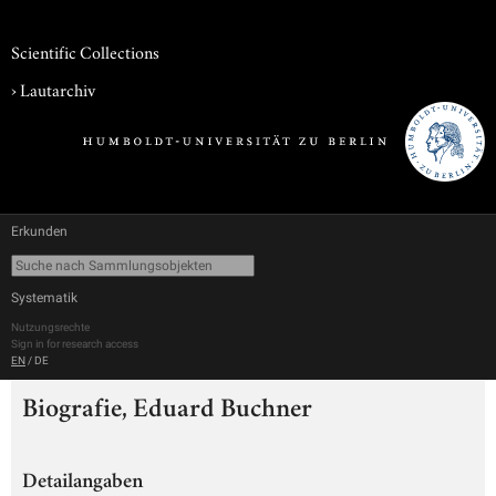
Scientific Collections
›
Lautarchiv
Erkunden
Systematik
Nutzungsrechte
Sign in for research access
EN
/
DE
Biografie, Eduard Buchner
Detailangaben