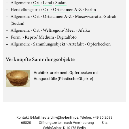
Allgemein:
›
Ort
›
Land
›
Sudan
Herstellungsort:
›
Ort
›
Ortsnamen A-Z
›
Berlin
Allgemein:
›
Ort
›
Ortsnamen A-Z
›
Musawwarat al-Sufrah
(Sudan)
Allgemein:
›
Ort
›
Weltregion/ Meer
›
Afrika
Form:
›
Repro/ Medium
›
Digitalfoto
Allgemein:
›
Sammlungsobjekt
›
Artefakt
›
Opferbecken
Verknüpfte Sammlungsobjekte
Architekturelement, Opferbecken mit
Ausgusstülle (Plastische Objekte)
Kontakt, E-Mail:
lautarchiv@hu-berlin.de
, Telefon: +49 30 2093
65820
Öffnungszeiten: nach Vereinbarung
Sitz:
Schloßplatz, D-10178 Berlin