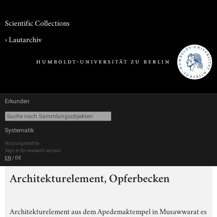
Scientific Collections
›
Lautarchiv
Erkunden
Systematik
Nutzungsrechte
Sign in for research access
EN
/
DE
Architekturelement, Opferbecken
Architekturelement aus dem Apedemaktempel in Musawwarat es