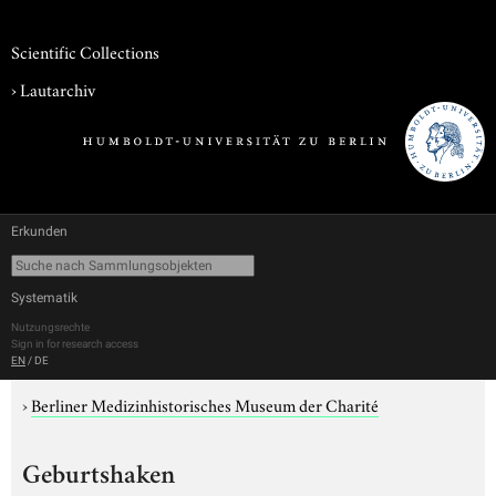
Scientific Collections
›
Lautarchiv
Erkunden
Systematik
Nutzungsrechte
Sign in for research access
EN
/
DE
›
Berliner Medizinhistorisches Museum der Charité
Geburtshaken