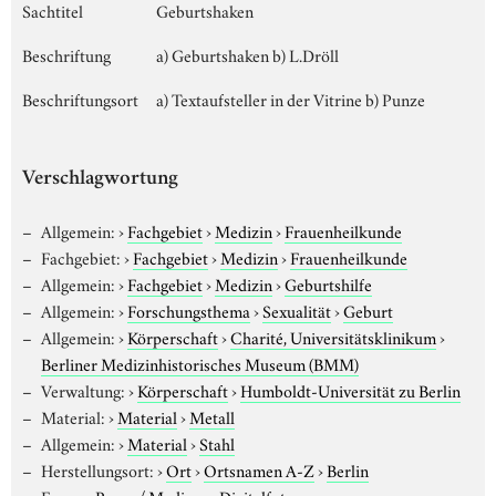
Sachtitel
Geburtshaken
Beschriftung
a) Geburtshaken b) L.Dröll
Beschriftungsort
a) Textaufsteller in der Vitrine b) Punze
Verschlagwortung
Allgemein:
›
Fachgebiet
›
Medizin
›
Frauenheilkunde
Fachgebiet:
›
Fachgebiet
›
Medizin
›
Frauenheilkunde
Allgemein:
›
Fachgebiet
›
Medizin
›
Geburtshilfe
Allgemein:
›
Forschungsthema
›
Sexualität
›
Geburt
Allgemein:
›
Körperschaft
›
Charité, Universitätsklinikum
›
Berliner Medizinhistorisches Museum (BMM)
Verwaltung:
›
Körperschaft
›
Humboldt-Universität zu Berlin
Material:
›
Material
›
Metall
Allgemein:
›
Material
›
Stahl
Herstellungsort:
›
Ort
›
Ortsnamen A-Z
›
Berlin
Form:
›
Repro/ Medium
›
Digitalfoto