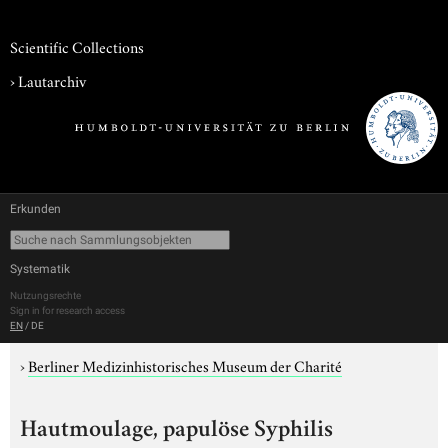
Scientific Collections
›
Lautarchiv
Erkunden
Systematik
Nutzungsrechte
Sign in for research access
EN
/
DE
›
Berliner Medizinhistorisches Museum der Charité
Hautmoulage, papulöse Syphilis