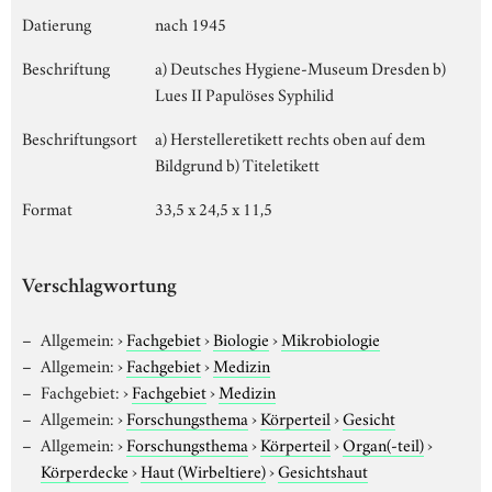
Datierung
nach 1945
Beschriftung
a) Deutsches Hygiene-Museum Dresden b)
Lues II Papulöses Syphilid
Beschriftungsort
a) Herstelleretikett rechts oben auf dem
Bildgrund b) Titeletikett
Format
33,5 x 24,5 x 11,5
Verschlagwortung
Allgemein:
›
Fachgebiet
›
Biologie
›
Mikrobiologie
Allgemein:
›
Fachgebiet
›
Medizin
Fachgebiet:
›
Fachgebiet
›
Medizin
Allgemein:
›
Forschungsthema
›
Körperteil
›
Gesicht
Allgemein:
›
Forschungsthema
›
Körperteil
›
Organ(-teil)
›
Körperdecke
›
Haut (Wirbeltiere)
›
Gesichtshaut