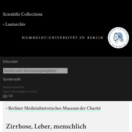
Scientific Collections
›
Lautarchiv
Erkunden
Systematik
Nutzungsrechte
Sign in for research access
EN
/
DE
›
Berliner Medizinhistorisches Museum der Charité
Zirrhose, Leber, menschlich