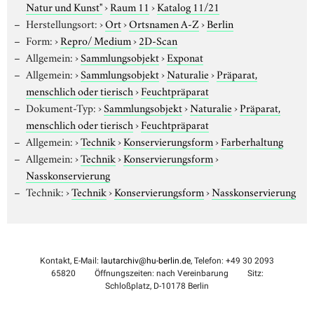
Natur und Kunst"
›
Raum 11
›
Katalog 11/21
Herstellungsort:
›
Ort
›
Ortsnamen A-Z
›
Berlin
Form:
›
Repro/ Medium
›
2D-Scan
Allgemein:
›
Sammlungsobjekt
›
Exponat
Allgemein:
›
Sammlungsobjekt
›
Naturalie
›
Präparat,
menschlich oder tierisch
›
Feuchtpräparat
Dokument-Typ:
›
Sammlungsobjekt
›
Naturalie
›
Präparat,
menschlich oder tierisch
›
Feuchtpräparat
Allgemein:
›
Technik
›
Konservierungsform
›
Farberhaltung
Allgemein:
›
Technik
›
Konservierungsform
›
Nasskonservierung
Technik:
›
Technik
›
Konservierungsform
›
Nasskonservierung
Kontakt, E-Mail:
lautarchiv@hu-berlin.de
, Telefon: +49 30 2093
65820
Öffnungszeiten: nach Vereinbarung
Sitz:
Schloßplatz, D-10178 Berlin