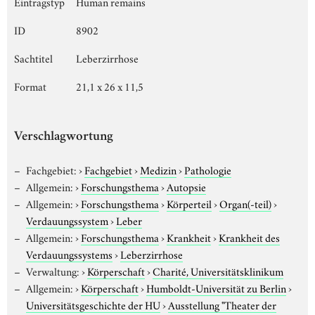
Eintragstyp
Human remains
ID
8902
Sachtitel
Leberzirrhose
Format
21,1 x 26 x 11,5
Verschlagwortung
Fachgebiet:
›
Fachgebiet
›
Medizin
›
Pathologie
Allgemein:
›
Forschungsthema
›
Autopsie
Allgemein:
›
Forschungsthema
›
Körperteil
›
Organ(-teil)
›
Verdauungssystem
›
Leber
Allgemein:
›
Forschungsthema
›
Krankheit
›
Krankheit des
Verdauungssystems
›
Leberzirrhose
Verwaltung:
›
Körperschaft
›
Charité, Universitätsklinikum
Allgemein:
›
Körperschaft
›
Humboldt-Universität zu Berlin
›
Universitätsgeschichte der HU
›
Ausstellung "Theater der