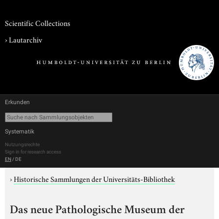
Scientific Collections
›
Lautarchiv
Erkunden
Systematik
Nutzungsrechte
Sign in for research access
EN
/
DE
›
Historische Sammlungen der Universitäts-Bibliothek
Das neue Pathologische Museum der