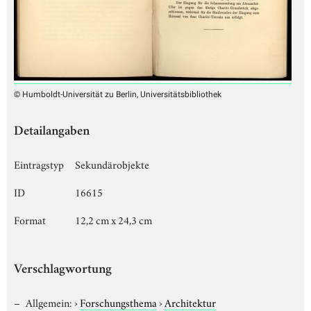
© Humboldt-Universität zu Berlin, Universitätsbibliothek
Detailangaben
Eintragstyp
Sekundärobjekte
ID
16615
Format
12,2 cm x 24,3 cm
Verschlagwortung
Allgemein:
›
Forschungsthema
›
Architektur