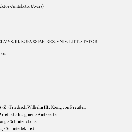
ektor-Amtskette (Avers)
LMVS. III. BORVSSIAE. REX. VNIV. LITT. STATOR
vers
A-Z
›
Friedrich Wilhelm III., König von Preußen
Artefakt
›
Insignien
›
Amtskette
tung
›
Schmiedekunst
ng
›
Schmiedekunst