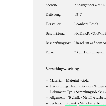
Sachtitel
Anhänger der alten R
Datierung
1817
Hersteller
Leonhard Posch
Beschriftung
FRIDERICVS. GVILE
Beschriftungsort
Umschrift auf dem A
Format
75 cm Durchmesser
Verschlagwortung
Material:
›
Material
›
Gold
Darstellungsinhalt:
›
Person
›
Namen 
Dokument-Typ:
›
Sammlungsobjekt
›
Allgemein:
›
Technik
›
Metallverarbei
Technik:
›
Technik
›
Metallverarbeitu