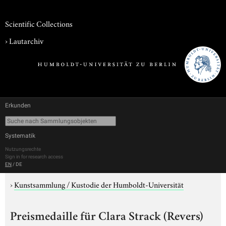
Scientific Collections
›
Lautarchiv
Erkunden
Systematik
Nutzungsrechte
Sign in for research access
EN
/
DE
›
Kunstsammlung / Kustodie der Humboldt-Universität
Preismedaille für Clara Strack (Revers)