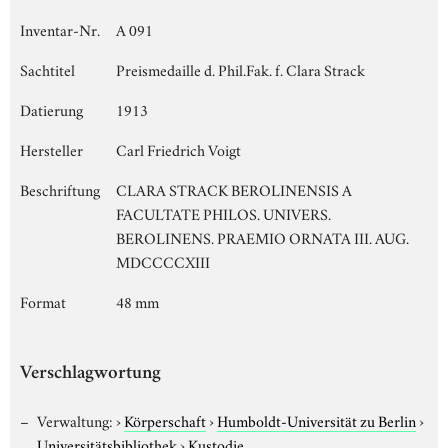
Inventar-Nr.
A 091
Sachtitel
Preismedaille d. Phil.Fak. f. Clara Strack
Datierung
1913
Hersteller
Carl Friedrich Voigt
Beschriftung
CLARA STRACK BEROLINENSIS A
FACULTATE PHILOS. UNIVERS.
BEROLINENS. PRAEMIO ORNATA III. AUG.
MDCCCCXIII
Format
48 mm
Verschlagwortung
Verwaltung:
›
Körperschaft
›
Humboldt-Universität zu Berlin
›
Universitätsbibliothek
›
Kustodie