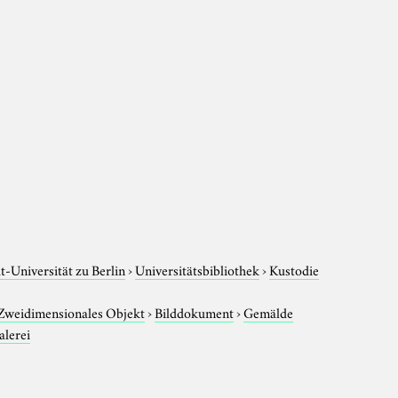
-Universität zu Berlin
›
Universitätsbibliothek
›
Kustodie
Zweidimensionales Objekt
›
Bilddokument
›
Gemälde
lerei