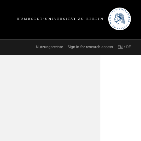
Nutzungsrechte
Sign in for research access
EN
/
DE