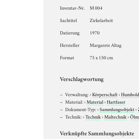
Inventar-Nr.
M 004
Sachtitel
Zirkelarbeit
Datierung
1970
Hersteller
Margarete Altag
Format
75 x 150 cm
Verschlagwortung
Verwaltung:
›
Körperschaft
›
Humboldt
Material:
›
Material
›
Hartfaser
Dokument-Typ:
›
Sammlungsobjekt
›
Technik:
›
Technik
›
Maltechnik
›
Ölma
Verknüpfte Sammlungsobjekte