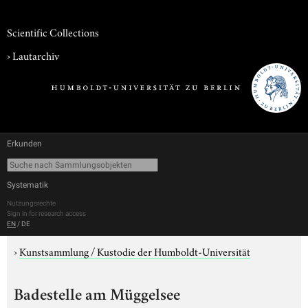
Scientific Collections
›
Lautarchiv
Erkunden
Systematik
Nutzungsrechte
Sign in for research access
EN
/
DE
›
Kunstsammlung / Kustodie der Humboldt-Universität
Badestelle am Müggelsee