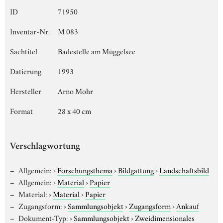
ID
71950
Inventar-Nr.
M 083
Sachtitel
Badestelle am Müggelsee
Datierung
1993
Hersteller
Arno Mohr
Format
28 x 40 cm
Verschlagwortung
Allgemein:
›
Forschungsthema
›
Bildgattung
›
Landschaftsbild
Allgemein:
›
Material
›
Papier
Material:
›
Material
›
Papier
Zugangsform:
›
Sammlungsobjekt
›
Zugangsform
›
Ankauf
Dokument-Typ:
›
Sammlungsobjekt
›
Zweidimensionales