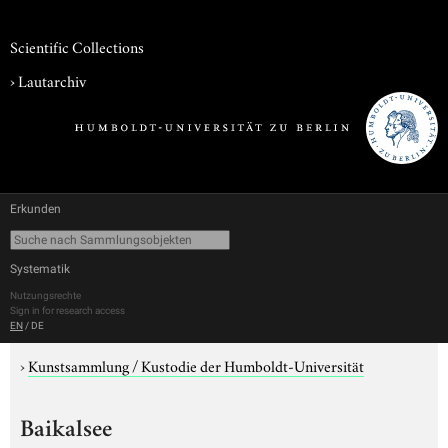
Scientific Collections
›
Lautarchiv
Erkunden
Systematik
Nutzungsrechte
Sign in for research access
EN
/
DE
›
Kunstsammlung / Kustodie der Humboldt-Universität
Baikalsee