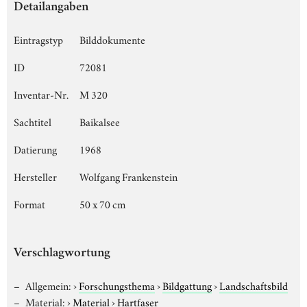
Detailangaben
Eintragstyp
Bilddokumente
ID
72081
Inventar-Nr.
M 320
Sachtitel
Baikalsee
Datierung
1968
Hersteller
Wolfgang Frankenstein
Format
50 x 70 cm
Verschlagwortung
Allgemein:
›
Forschungsthema
›
Bildgattung
›
Landschaftsbild
Material:
›
Material
›
Hartfaser