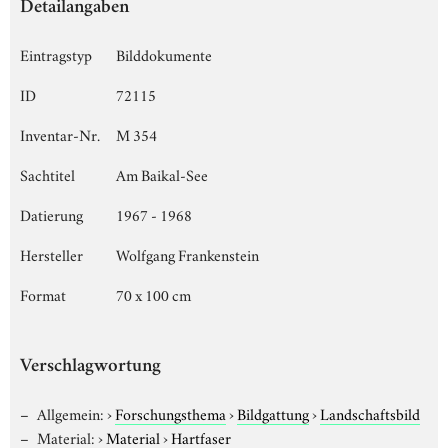
Detailangaben
Eintragstyp
Bilddokumente
ID
72115
Inventar-Nr.
M 354
Sachtitel
Am Baikal-See
Datierung
1967 - 1968
Hersteller
Wolfgang Frankenstein
Format
70 x 100 cm
Verschlagwortung
Allgemein:
›
Forschungsthema
›
Bildgattung
›
Landschaftsbild
Material:
›
Material
›
Hartfaser