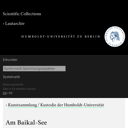
Scientific Collections
›
Lautarchiv
Erkunden
Systematik
Nutzungsrechte
Sign in for research access
EN
/
DE
›
Kunstsammlung / Kustodie der Humboldt-Universität
Am Baikal-See