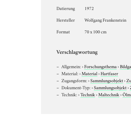
Datierung
1972
Hersteller
Wolfgang Frankenstein
Format
70 x 100 cm
Verschlagwortung
Allgemein:
›
Forschungsthema
›
Bildg
Material:
›
Material
›
Hartfaser
Zugangsform:
›
Sammlungsobjekt
›
Zu
Dokument-Typ:
›
Sammlungsobjekt
›
Technik:
›
Technik
›
Maltechnik
›
Ölma