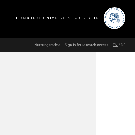
Nutzungsrechte
Sign in for research access
EN
/
DE