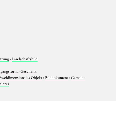
attung
›
Landschaftsbild
gangsform
›
Geschenk
Zweidimensionales Objekt
›
Bilddokument
›
Gemälde
lerei