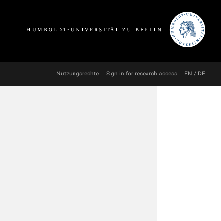
Nutzungsrechte
Sign in for research access
EN
/
DE