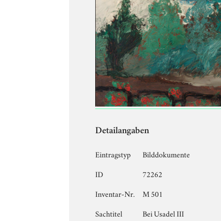
Detailangaben
Eintragstyp
Bilddokumente
ID
72262
Inventar-Nr.
M 501
Sachtitel
Bei Usadel III