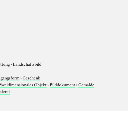
attung
›
Landschaftsbild
gangsform
›
Geschenk
Zweidimensionales Objekt
›
Bilddokument
›
Gemälde
lerei