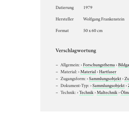
Datierung
1979
Hersteller
Wolfgang Frankenstein
Format
50 x 60 cm
Verschlagwortung
Allgemein:
›
Forschungsthema
›
Bildg
Material:
›
Material
›
Hartfaser
Zugangsform:
›
Sammlungsobjekt
›
Zu
Dokument-Typ:
›
Sammlungsobjekt
›
Technik:
›
Technik
›
Maltechnik
›
Ölma