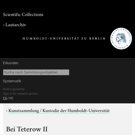
Scientific Collections
›
Lautarchiv
Erkunden
Systematik
Nutzungsrechte
Sign in for research access
EN
/
DE
›
Kunstsammlung / Kustodie der Humboldt-Universität
Bei Teterow II