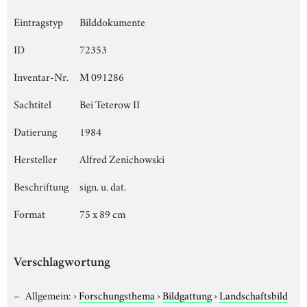
Eintragstyp
Bilddokumente
ID
72353
Inventar-Nr.
M 091286
Sachtitel
Bei Teterow II
Datierung
1984
Hersteller
Alfred Zenichowski
Beschriftung
sign. u. dat.
Format
75 x 89 cm
Verschlagwortung
Allgemein:
›
Forschungsthema
›
Bildgattung
›
Landschaftsbild