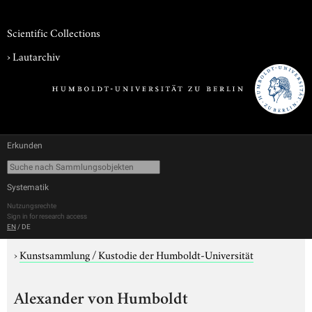
Scientific Collections
›
Lautarchiv
Erkunden
Systematik
Nutzungsrechte
Sign in for research access
EN
/
DE
›
Kunstsammlung / Kustodie der Humboldt-Universität
Alexander von Humboldt