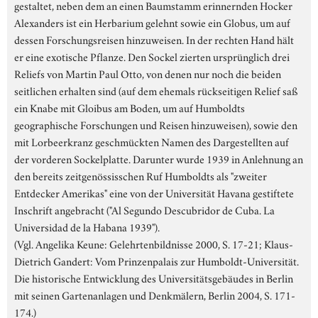
gestaltet, neben dem an einen Baumstamm erinnernden Hocker
Alexanders ist ein Herbarium gelehnt sowie ein Globus, um auf
dessen Forschungsreisen hinzuweisen. In der rechten Hand hält
er eine exotische Pflanze. Den Sockel zierten ursprünglich drei
Reliefs von Martin Paul Otto, von denen nur noch die beiden
seitlichen erhalten sind (auf dem ehemals rückseitigen Relief saß
ein Knabe mit Gloibus am Boden, um auf Humboldts
geographische Forschungen und Reisen hinzuweisen), sowie den
mit Lorbeerkranz geschmückten Namen des Dargestellten auf
der vorderen Sockelplatte. Darunter wurde 1939 in Anlehnung an
den bereits zeitgenössisschen Ruf Humboldts als "zweiter
Entdecker Amerikas" eine von der Universität Havana gestiftete
Inschrift angebracht ("Al Segundo Descubridor de Cuba. La
Universidad de la Habana 1939").
(Vgl. Angelika Keune: Gelehrtenbildnisse 2000, S. 17-21; Klaus-
Dietrich Gandert: Vom Prinzenpalais zur Humboldt-Universität.
Die historische Entwicklung des Universitätsgebäudes in Berlin
mit seinen Gartenanlagen und Denkmälern, Berlin 2004, S. 171-
174.)