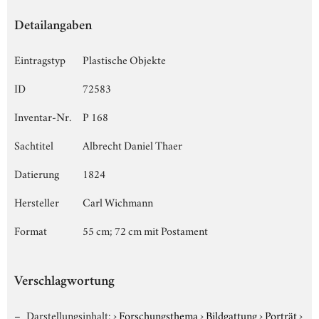
Detailangaben
Eintragstyp
Plastische Objekte
ID
72583
Inventar-Nr.
P 168
Sachtitel
Albrecht Daniel Thaer
Datierung
1824
Hersteller
Carl Wichmann
Format
55 cm; 72 cm mit Postament
Verschlagwortung
Darstellungsinhalt:
›
Forschungsthema
›
Bildgattung
›
Porträt
›