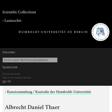
Scientific Collections
›
Lautarchiv
Erkunden
Systematik
Nutzungsrechte
Sign in for research access
EN
/
DE
›
Kunstsammlung / Kustodie der Humboldt-Universität
Albrecht Daniel Thaer