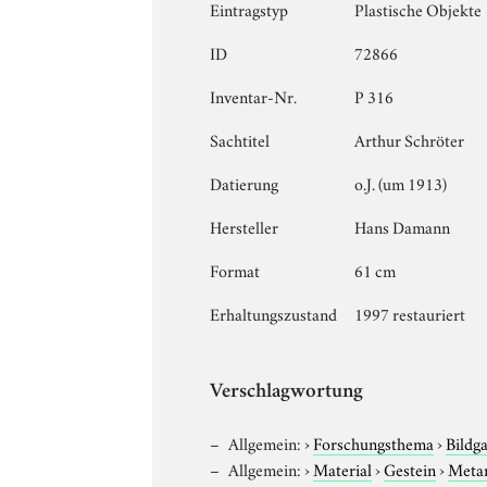
Eintragstyp
Plastische Objekte
ID
72866
Inventar-Nr.
P 316
Sachtitel
Arthur Schröter
Datierung
o.J. (um 1913)
Hersteller
Hans Damann
Format
61 cm
Erhaltungszustand
1997 restauriert
Verschlagwortung
Allgemein:
›
Forschungsthema
›
Bildg
Allgemein:
›
Material
›
Gestein
›
Meta