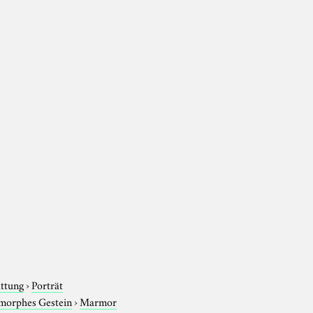
attung
›
Porträt
morphes Gestein
›
Marmor