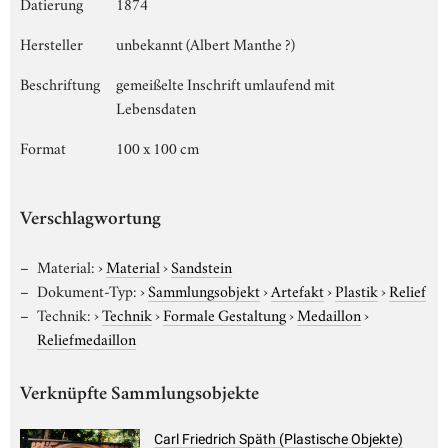
Datierung
1874
Hersteller
unbekannt (Albert Manthe ?)
Beschriftung
gemeißelte Inschrift umlaufend mit
Lebensdaten
Format
100 x 100 cm
Verschlagwortung
Material:
›
Material
›
Sandstein
Dokument-Typ:
›
Sammlungsobjekt
›
Artefakt
›
Plastik
›
Relief
Technik:
›
Technik
›
Formale Gestaltung
›
Medaillon
›
Reliefmedaillon
Verknüpfte Sammlungsobjekte
Carl Friedrich Späth (Plastische Objekte)