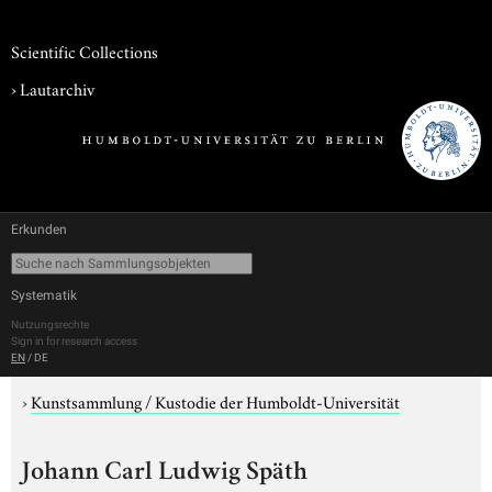
Scientific Collections
›
Lautarchiv
Erkunden
Systematik
Nutzungsrechte
Sign in for research access
EN
/
DE
›
Kunstsammlung / Kustodie der Humboldt-Universität
Johann Carl Ludwig Späth