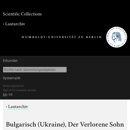
Scientific Collections
›
Lautarchiv
Erkunden
Systematik
Nutzungsrechte
Sign in for research access
EN
/
DE
›
Lautarchiv
Bulgarisch (Ukraine), Der Verlorene Sohn